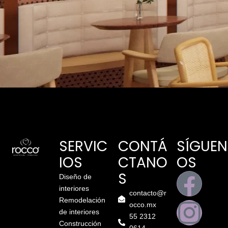
SERVIC
CONTÁ
SÍGUEN
IOS
CTANO
OS
S
Diseño de
interiores
contacto@r
Remodelación
occo.mx
de interiores
55 2312
Construcción