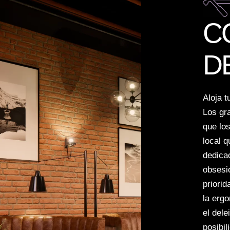
C
D
Aloja t
Los gr
que los
local 
dedicac
obsesio
priori
la erg
el dele
posibil