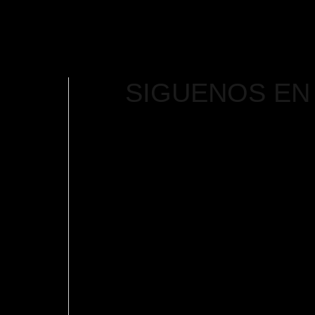
SIGUENOS EN
Nosotros
Instagr
Servicios
Facebo
Portafolio
Pinteres
Blog
Linkdin
Bolsa de trabajo
Contacto