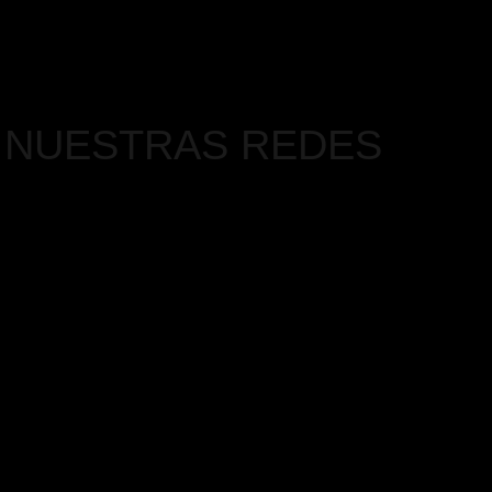
 NUESTRAS REDES
am
ok
t